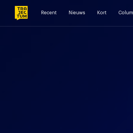
Skip
to
Recent
Nieuws
Kort
Colum
content