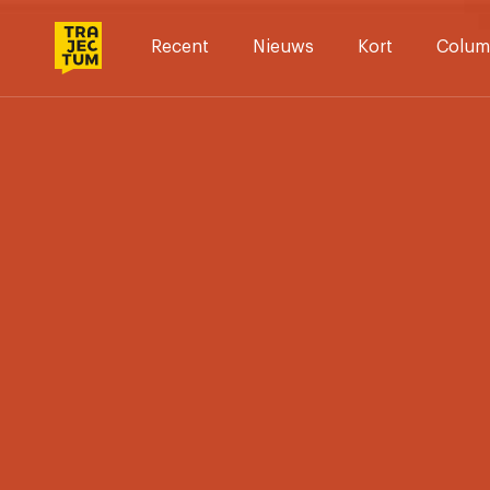
Skip
to
Recent
Nieuws
Kort
Colum
content