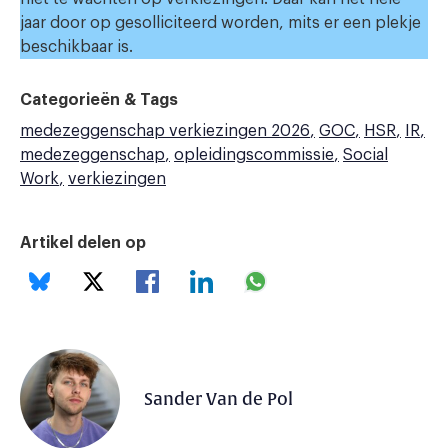
jaar door op gesolliciteerd worden, mits er een plekje
beschikbaar is.
Categorieën & Tags
medezeggenschap verkiezingen 2026
GOC
HSR
IR
medezeggenschap
opleidingscommissie
Social
Work
verkiezingen
Artikel delen op
Sander Van de Pol