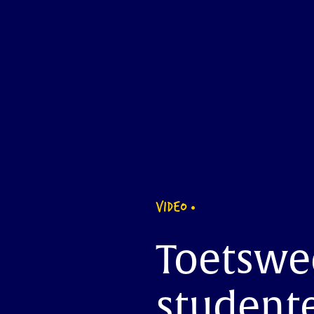
VIDEO
Toetswe
student