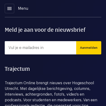
menu
Menu
Meld je aan voor de nieuwsbrief
Aanmelden
Trajectum
Trajectum Online brengt nieuws over Hogeschool
Utrecht. Met dagelijkse berichtgeving, columns,
interviews, achtergronden, foto's, video's en
podcasts. Voor studenten en medewerkers. Van een
professionele redactie, die openstaat voor tips,