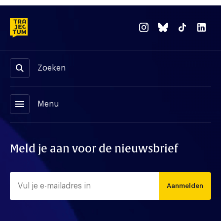
Zoeken
menu
Menu
Meld je aan voor de nieuwsbrief
Aanmelden