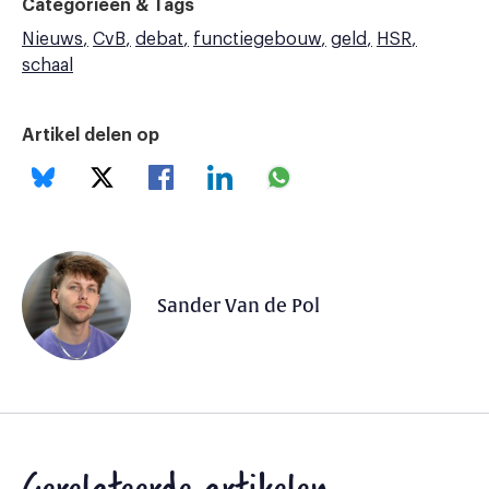
Categorieën & Tags
Nieuws
CvB
debat
functiegebouw
geld
HSR
schaal
Artikel delen op
Sander Van de Pol
Gerelateerde artikelen