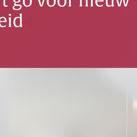
ft go voor nieuw
eid