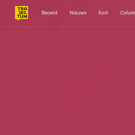
Skip
to
Recent
Nieuws
Kort
Colum
content