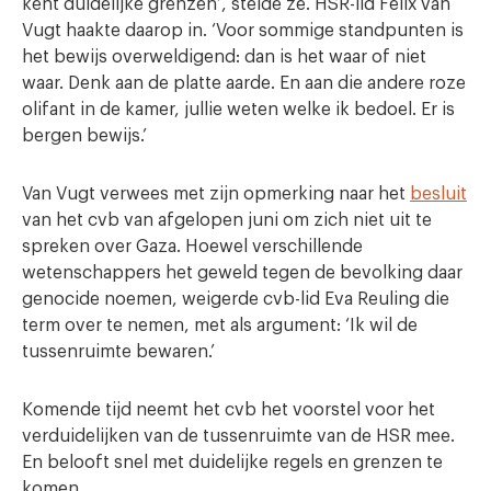
kent duidelijke grenzen’, stelde ze. HSR-lid Felix van
Vugt haakte daarop in. ‘Voor sommige standpunten is
het bewijs overweldigend: dan is het waar of niet
waar. Denk aan de platte aarde. En aan die andere roze
olifant in de kamer, jullie weten welke ik bedoel. Er is
bergen bewijs.’
Van Vugt verwees met zijn opmerking naar het
besluit
van het cvb van afgelopen juni om zich niet uit te
spreken over Gaza. Hoewel verschillende
wetenschappers het geweld tegen de bevolking daar
genocide noemen, weigerde cvb-lid Eva Reuling die
term over te nemen, met als argument: ‘Ik wil de
tussenruimte bewaren.’
Komende tijd neemt het cvb het voorstel voor het
verduidelijken van de tussenruimte van de HSR mee.
En belooft snel met duidelijke regels en grenzen te
komen.