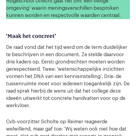
Hogeschool Utrecht gaat het om: ‘een veilige
omgeving’ waarin meningsverschillen besproken
kunnen worden en respectvolle waarden centraal.
‘Maak het concreet’
De raad vond dat het tijd werd om de term duidelijker
te beschrijven in een document. Ze stelde daarvoor
drie kaders op. Eerst
:
grondrechten moeten worden
gerespecteerd. Twee: ‘wetenschappelijke inzichten
vormen het DNA van een kennisinstelling’. Drie: de
tussenruimte moet voor iedereen toegankelijk zijn. De
raad sprak hierbij de wens uit dat het college deze
ideeën uitwerkt tot concrete handvatten voor op de
werkvloer.
Cvb-voorzitter Scholte op Reimer reageerde
welwillend, maar gaf toe: ‘Wij weten ook niet hoe dat