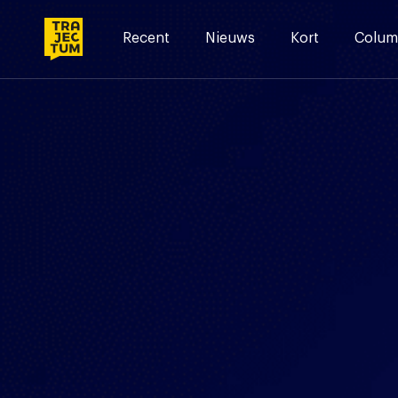
Skip
to
Recent
Nieuws
Kort
Colum
content