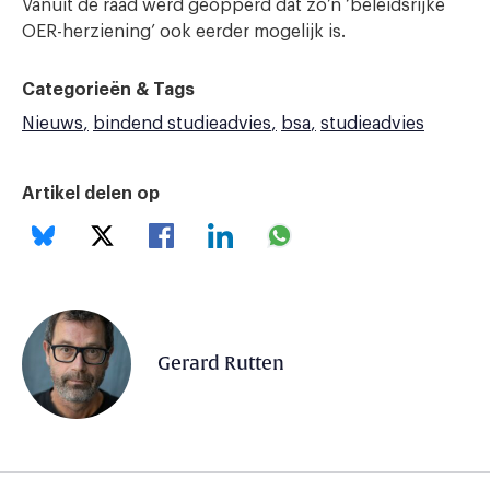
Vanuit de raad werd geopperd dat zo’n ‘beleidsrijke
OER-herziening’ ook eerder mogelijk is.
Categorieën & Tags
Nieuws
bindend studieadvies
bsa
studieadvies
Artikel delen op
Gerard Rutten