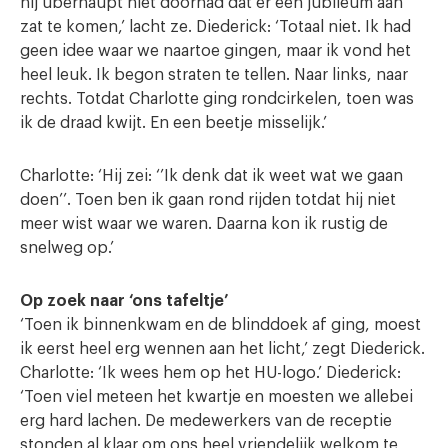
hij überhaupt niet doorhad dat er een jubileum aan
zat te komen,’ lacht ze. Diederick: ‘Totaal niet. Ik had
geen idee waar we naartoe gingen, maar ik vond het
heel leuk. Ik begon straten te tellen. Naar links, naar
rechts. Totdat Charlotte ging rondcirkelen, toen was
ik de draad kwijt. En een beetje misselijk.’
Charlotte: ‘Hij zei: ‘’Ik denk dat ik weet wat we gaan
doen’’. Toen ben ik gaan rond rijden totdat hij niet
meer wist waar we waren. Daarna kon ik rustig de
snelweg op.’
Op zoek naar ‘ons tafeltje’
‘Toen ik binnenkwam en de blinddoek af ging, moest
ik eerst heel erg wennen aan het licht,’ zegt Diederick.
Charlotte: ‘Ik wees hem op het HU-logo.’ Diederick:
‘Toen viel meteen het kwartje en moesten we allebei
erg hard lachen. De medewerkers van de receptie
stonden al klaar om ons heel vriendelijk welkom te