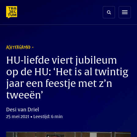
Skip
to
menu
content
ACHTERGROND
HU-liefde viert jubileum
op de HU: ‘Het is al twintig
jaar een feestje met z’n
tweeën’
Desi van Driel
25 mei 2021 • Leestijd: 6 min