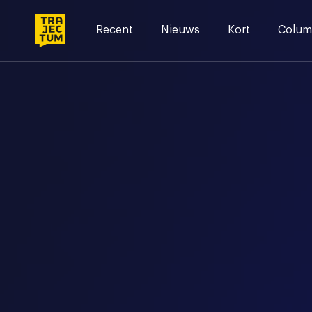
Skip
to
Recent
Nieuws
Kort
Colum
content