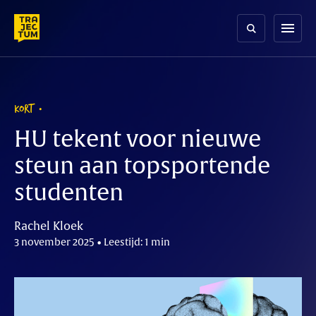
Skip
to
menu
content
KORT
HU tekent voor nieuwe
steun aan topsportende
studenten
Rachel Kloek
3 november 2025 • Leestijd: 1 min