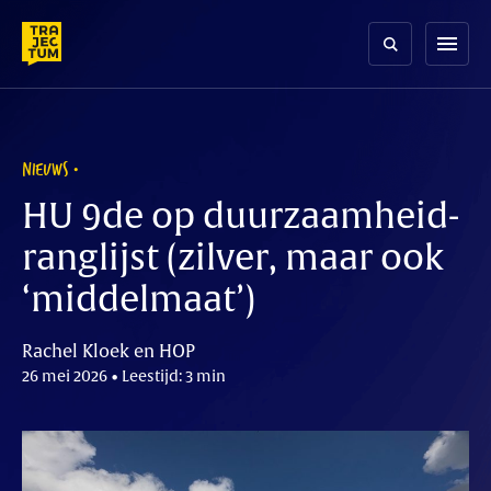
Skip
to
menu
content
NIEUWS
HU 9de op duurzaamheid-
ranglijst (zilver, maar ook
‘middelmaat’)
Rachel Kloek en HOP
26 mei 2026 • Leestijd: 3 min