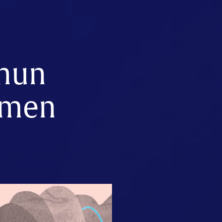
 hun
uimen