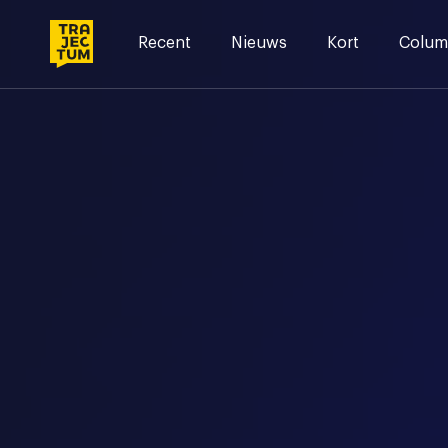
Skip
to
Recent
Nieuws
Kort
Colum
content