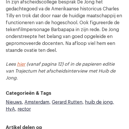
In zijn afscheidscollege besprak De Jong het
gedachtegoed va de Amerikaanse historicus Charles
Tilly en trok dat door naar de huidige maatschappij en
functioneren van de hogeschool. Ook figureerde de
tekenfilmpersonage Barbapapa in zijn rede. De Jong
onderstreepte het belang van goed opgeleide en
gepromoveerde docenten. Na afloop viel hem een
staande ovatie ten deel.
Lees
hier
(vanaf pagina 12) of in de papieren editie
van Trajectum het afscheidsinterview met Huib de
Jong.
Categorieën & Tags
Nieuws
Amsterdam
Gerard Rutten
huib de jong
HvA
rector
Artikel delen op