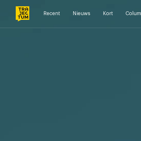
Skip
to
Recent
Nieuws
Kort
Colum
content