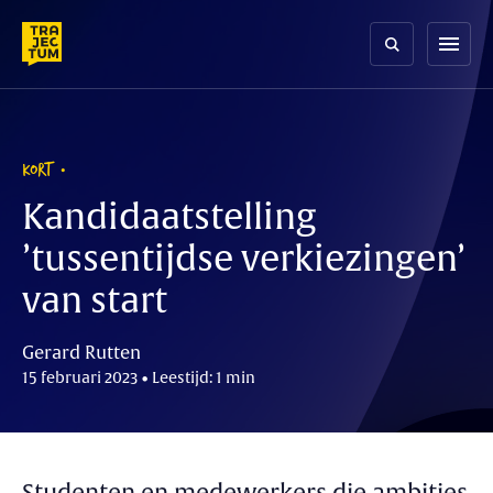
Skip
to
menu
content
KORT
Kandidaatstelling
’tussentijdse verkiezingen’
van start
Gerard Rutten
15 februari 2023 • Leestijd: 1 min