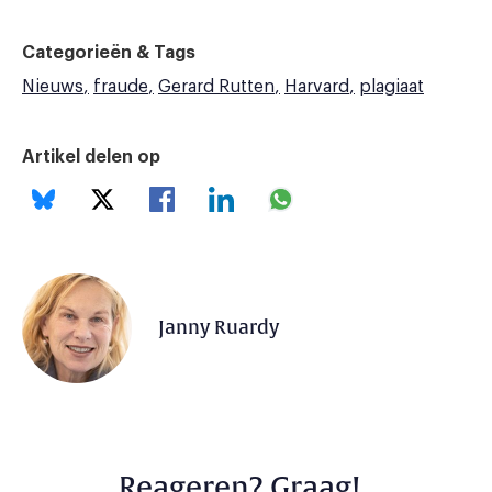
Categorieën & Tags
Nieuws
fraude
Gerard Rutten
Harvard
plagiaat
Artikel delen op
Janny Ruardy
Reageren? Graag!