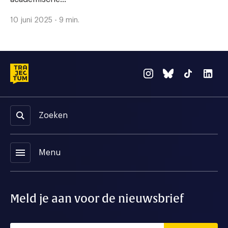
10 juni 2025 - 9 min.
Zoeken
menu
Menu
Meld je aan voor de nieuwsbrief