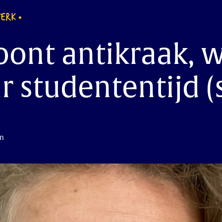
WERK
ont antikraak, w
r studententijd 
in