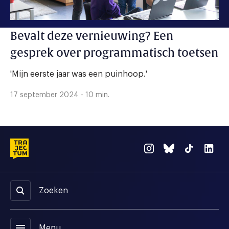
Bevalt deze vernieuwing? Een
gesprek over programmatisch toetsen
'Mijn eerste jaar was een puinhoop.'
17 september 2024 - 10 min.
Zoeken
menu
Menu