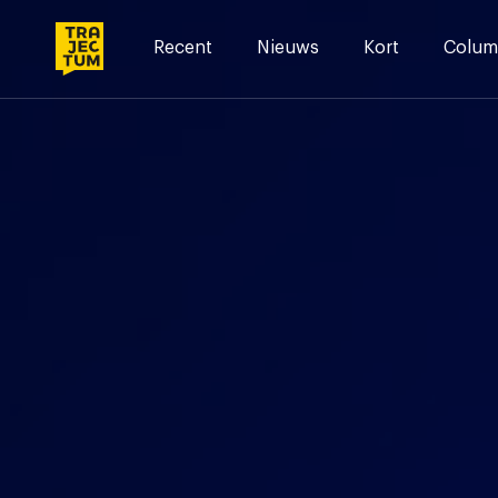
Skip
to
Recent
Nieuws
Kort
Colum
content