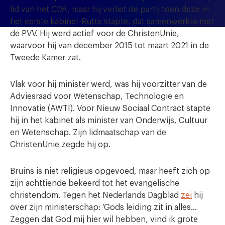
lid van het CDA, maar hij verliet de partij toen deze in
het eerste kabinet-Rutte stapte, dat samenwerkte met
de PVV. Hij werd actief voor de ChristenUnie,
waarvoor hij van december 2015 tot maart 2021 in de
Tweede Kamer zat.
Vlak voor hij minister werd, was hij voorzitter van de
Adviesraad voor Wetenschap, Technologie en
Innovatie (AWTI). Voor Nieuw Sociaal Contract stapte
hij in het kabinet als minister van Onderwijs, Cultuur
en Wetenschap. Zijn lidmaatschap van de
ChristenUnie zegde hij op.
Bruins is niet religieus opgevoed, maar heeft zich op
zijn achttiende bekeerd tot het evangelische
christendom. Tegen het Nederlands Dagblad
zei
hij
over zijn ministerschap: ‘Gods leiding zit in alles…
Zeggen dat God mij hier wil hebben, vind ik grote