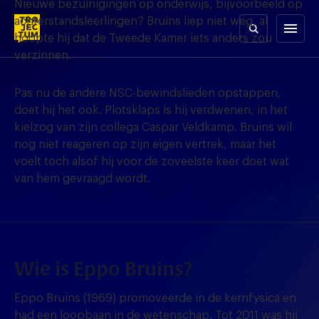
Nieuwe bezuinigingen op onderwijs, bijvoorbeeld op
Skip
achterstandsleerlingen? Bruins liep niet weg, al
to
menu
hoopte hij dat de Tweede Kamer iets anders zou
content
verzinnen.
Pas nu de andere NSC-bewindslieden opstappen,
doet hij het ook. Plotsklaps is hij verdwenen, in het
kielzog van zijn collega Caspar Veldkamp. Bruins wil
nog niet reageren op zijn eigen vertrek, maar het
voelt toch alsof hij voor de zoveelste keer doet wat
van hem gevraagd wordt.
Wie is Eppo Bruins?
Eppo Bruins (1969) promoveerde in de kernfysica en
had een loopbaan in de wetenschap. Tot 2011 was hij