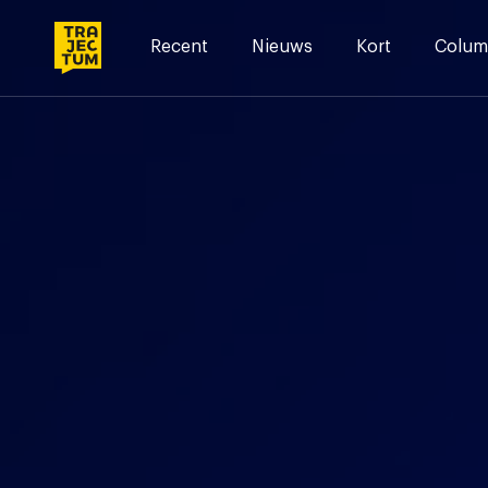
Skip
to
Recent
Nieuws
Kort
Colum
content