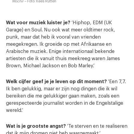
Mochir
– Foto: Kees Rutten
Wat voor muziek luister je?
‘Hiphop, EDM (UK
Garage) en Soul. Nu ook wat meer oldtimer rock,
punk, maar dat heb ik vooral van vrienden
meegekregen. Ik groeide op met Afrikaanse en
Arabische muziek. Enige internationaal bekende
artiesten die ik vanuit thuis meekreeg waren James
Brown, Michael Jackson en Bob Marley.’
Welk cijfer geef je je leven op dit moment?
‘Een 7,7.
Ik ben gelukkig, maar er zijn nog dingen die ik wil
bereiken die me gelukkiger gaan maken, zoals een
gerespecteerde journalist worden in de Engelstalige
wereld.’
Wat is je grootste angst?
‘Te sterven en te realiseren
dat ik mijn dromen niet heb waargemaakt.’