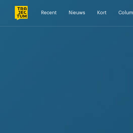
Skip
to
Recent
Nieuws
Kort
Colum
content