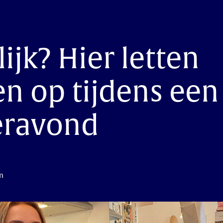
ijk? Hier letten
n op tijdens een
eravond
in