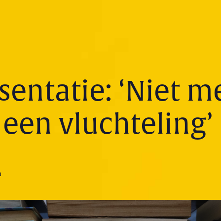
entatie: ‘Niet m
) een vluchteling’
n