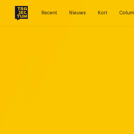
Skip
to
Recent
Nieuws
Kort
Colum
content