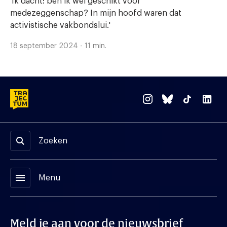
'Ik dacht: ben ik wel geschikt voor
medezeggenschap? In mijn hoofd waren dat
activistische vakbondslui.'
18 september 2024 - 11 min.
Zoeken
menu
Menu
Meld je aan voor de nieuwsbrief