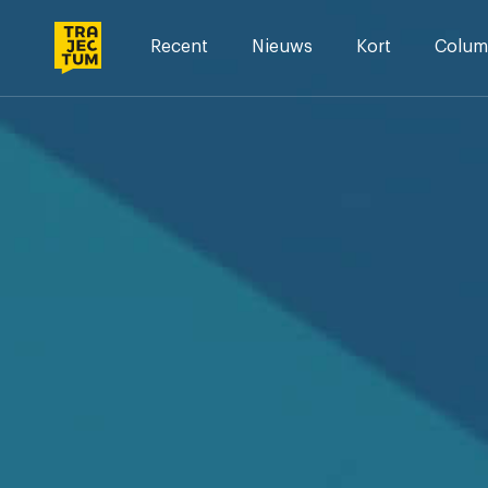
Skip
to
Recent
Nieuws
Kort
Colum
content