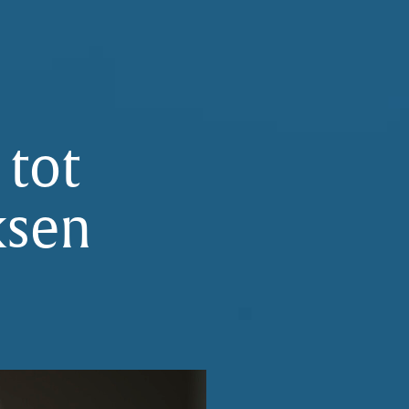
 tot
ksen