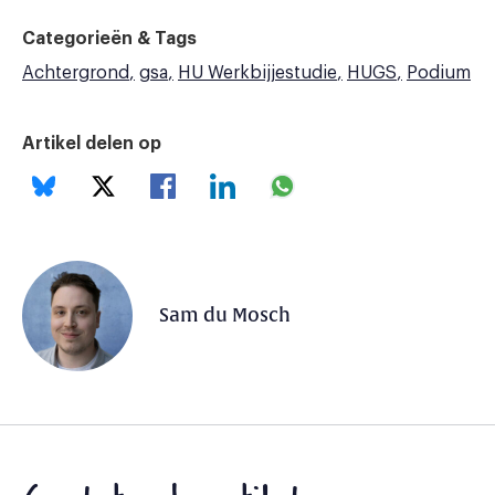
Categorieën & Tags
Achtergrond
gsa
HU Werkbijjestudie
HUGS
Podium
Artikel delen op
Sam du Mosch