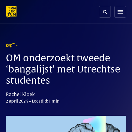
Skip
to
menu
content
KORT
OM onderzoekt tweede
‘bangalijst’ met Utrechtse
studentes
Rachel Kloek
2 april 2024 • Leestijd: 1 min