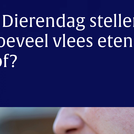
 Dierendag stell
oeveel vlees eten
of?