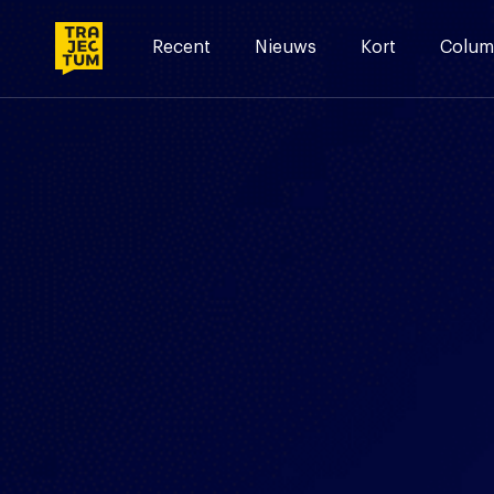
Skip
to
Recent
Nieuws
Kort
Colum
content