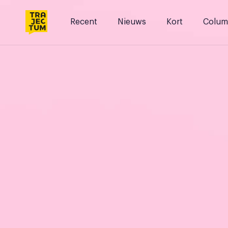
Skip
to
Recent
Nieuws
Kort
Colum
content