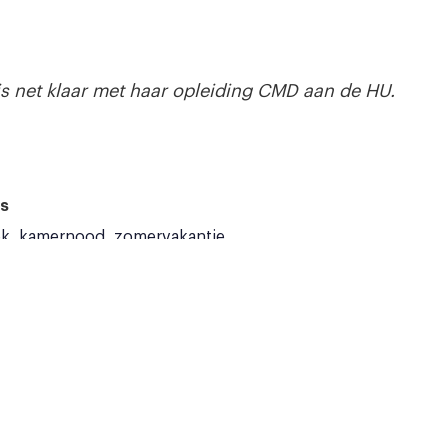
 is net klaar met haar opleiding CMD aan de HU.
s
ek
kamernood
zomervakantie