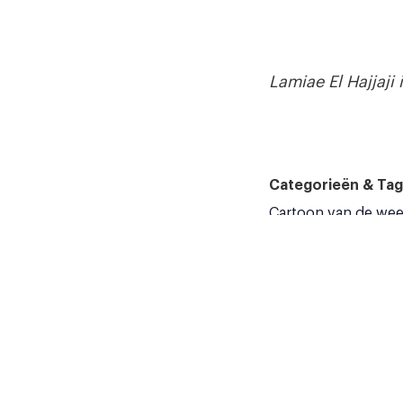
Lamiae El Hajjaji
Categorieën & Tag
Cartoon van de we
Artikel delen op