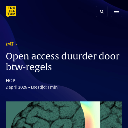
Skip
to
menu
content
KORT
Open access duurder door
btw-regels
HOP
2 april 2026 • Leestijd: 1 min