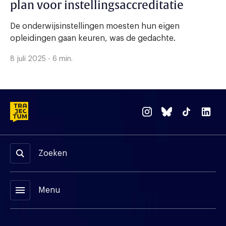
plan voor instellingsaccreditatie
De onderwijsinstellingen moesten hun eigen
opleidingen gaan keuren, was de gedachte.
8 juli 2025 - 6 min.
Zoeken
menu
Menu