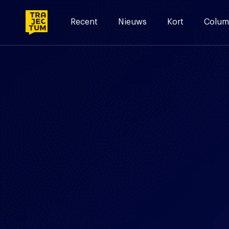
Skip
to
Recent
Nieuws
Kort
Colum
content