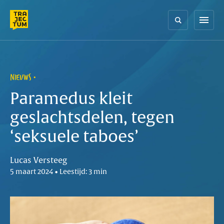
Skip
to
menu
content
NIEUWS
Paramedus kleit
geslachtsdelen, tegen
‘seksuele taboes’
Lucas Versteeg
5 maart 2024 • Leestijd: 3 min