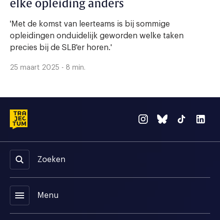
elke opleiding anders
'Met de komst van leerteams is bij sommige
opleidingen onduidelijk geworden welke taken
precies bij de SLB'er horen.'
25 maart 2025 - 8 min.
Zoeken
menu
Menu