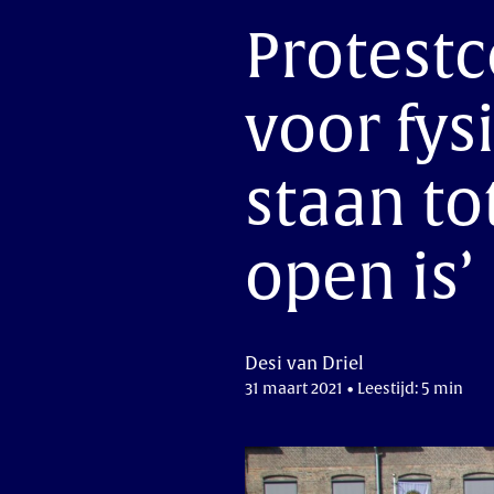
Protestc
voor fysi
staan to
open is’
Desi van Driel
31 maart 2021 • Leestijd: 5 min