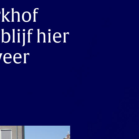
rkhof
blijf hier
weer