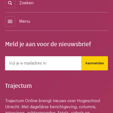
Zoeken
menu
Menu
Meld je aan voor de nieuwsbrief
Aanmelden
Trajectum
Trajectum Online brengt nieuws over Hogeschool
Utrecht. Met dagelijkse berichtgeving, columns,
interviews, achtergronden, foto's, video's en