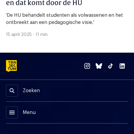
en dat komt door de HU
'De HU behandelt studenten als volwassenen en het
ontbreekt aan een pedagogische visie.'
15 april 2025 - 11 min.
Zoeken
menu
Menu