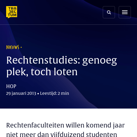
Skip
to
menu
content
NIEUWS
Rechtenstudies: genoeg
plek, toch loten
HOP
29 januari 2013 • Leestijd: 2 min
Rechtenfaculteiten willen komend jaar
niet meer dan vijfduizend studenten