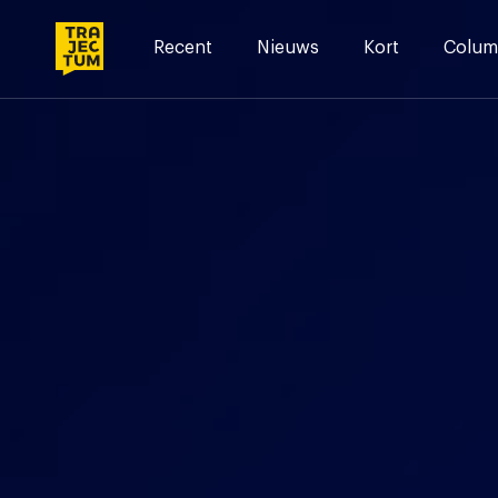
Skip
to
Recent
Nieuws
Kort
Colum
content