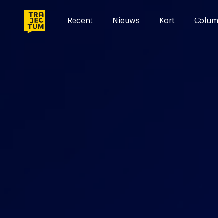
Skip
to
Recent
Nieuws
Kort
Colum
content