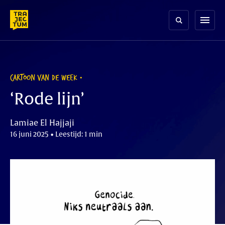
Skip
to
menu
content
CARTOON VAN DE WEEK
‘Rode lijn’
Lamiae El Hajjaji
16 juni 2025 • Leestijd: 1 min