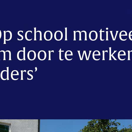
Op school motivee
m door te werken
nders’