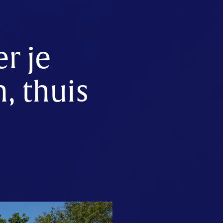
r je
, thuis