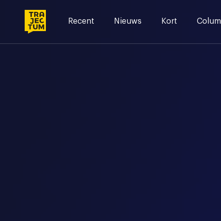
Skip
to
Recent
Nieuws
Kort
Colum
content