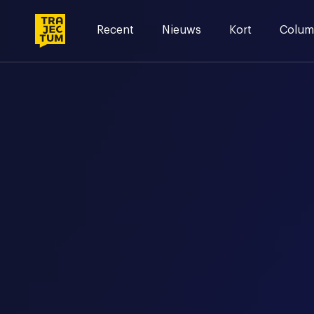
Skip
to
Recent
Nieuws
Kort
Colum
content