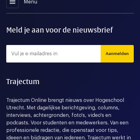
menu
Menu
Meld je aan voor de nieuwsbrief
Aanmelden
Trajectum
Trajectum Online brengt nieuws over Hogeschool
Utrecht. Met dagelijkse berichtgeving, columns,
interviews, achtergronden, foto's, video's en
podcasts. Voor studenten en medewerkers. Van een
professionele redactie, die openstaat voor tips,
ideeen en bijdragen van iedereen. Trajectum werkt in