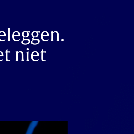
eleggen.
et niet